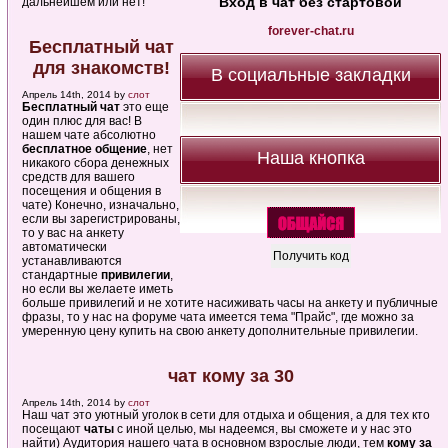
Вход в чат без стартовой
дальнейшем или нет!
forever-chat.ru
Бесплатный чат
для знакомств!
В социальные закладки
Апрель 14th, 2014 by
слот
Бесплатный чат
это еще
один плюс для вас! В
нашем чате абсолютно
бесплатное общение
, нет
Наша кнопка
никакого сбора денежных
средств для вашего
посещения и общения в
чате) Конечно, изначально,
если вы зарегистрированы,
то у вас на анкету
автоматически
устанавливаются
стандартные
привилегии
,
но если вы желаете иметь
больше привилегий и не хотите насиживать часы на анкету и публичные
фразы, то у нас на форуме чата имеется тема "Прайс", где можно за
умеренную цену купить на свою анкету дополнительные привилегии.
чат кому за 30
Апрель 14th, 2014 by
слот
Наш чат это уютный уголок в сети для отдыха и общения, а для тех кто
посещают
чаты
с иной целью, мы надеемся, вы сможете и у нас это
найти) Аудитория нашего чата в основном взрослые люди, тем
кому за