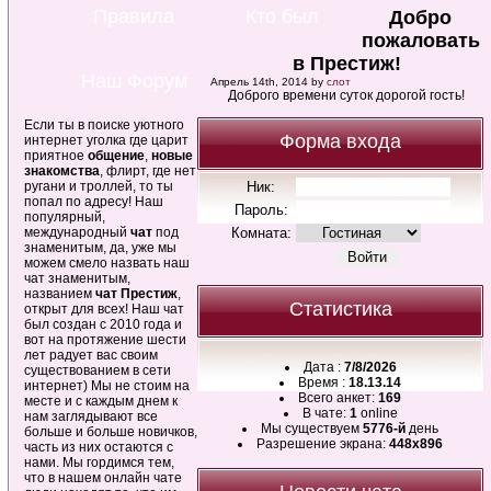
Правила
Кто был
Добро
пожаловать
в Престиж!
Наш Форум
Апрель 14th, 2014 by
слот
Доброго времени суток дорогой гость!
Если ты в поиске уютного
Форма входа
интернет уголка где царит
приятное
общение
,
новые
знакомства
, флирт, где нет
ругани и троллей, то ты
Ник:
попал по адресу! Наш
Пароль:
популярный,
международный
чат
под
Комната:
знаменитым, да, уже мы
можем смело назвать наш
чат знаменитым,
названием
чат Престиж
,
Статистика
открыт для всех! Наш чат
был создан с 2010 года и
вот на протяжение шести
лет радует вас своим
Дата :
7/8/2026
существованием в сети
Время :
18.13.14
интернет) Мы не стоим на
Всего анкет:
169
месте и с каждым днем к
В чате:
1
online
нам заглядывают все
Мы существуем
5776-й
день
больше и больше новичков,
Разрешение экрана:
448x896
часть из них остаются с
нами. Мы гордимся тем,
что в нашем онлайн чате