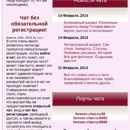
Новости чата
люди находят то, что им
необходимо)
14 Февраля, 2014
Чат без
Кулинарный раздел: Различные
обязательной
рецепты блюд! Готовим вместе
регистрации!
вкусно, быстро и питательно!
14 Февраля, 2014
Апрель 14th, 2014 by
слот
В сети очень много
Литературный раздел: Смс
развелось чатов где
стихи, Анекдоты, Статусы,
требуется обязательная
Любимые рассказы, Истории.
регистрация, чтобы
войти
Всё для фотошоп. Отдыхаем
в чат
, но кто знает, что
вместе!
происходит внутри чата?
может там пусто, может его
11 Февраля, 2014
и не посещают вовсе?
может администрация чата
Всё что нужно знать о чате:
и не занимается
Классификация чатлан, прайс
раскруткой чата и в чат не
привилегий и многое другое...
приходят новички?
Совершенно верно, это
глупо, глупо
Порты чата
регистрироваться не зная
что внутри! Мы же
предоставляем
открытый
чат
, вход в
чат без
forever-chat.ru:88
регистрации
, свободный
forever-chat.ru:8080
доступ, а там вы решите и
forever-chat.ru:8888
сделаете свой вывод,
останетесь его посещать в