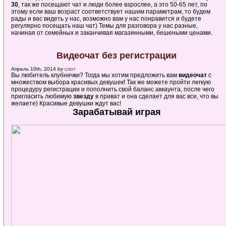
30
, так же посещают чат и люди более взрослее, а это 50-65 лет, по
этому если ваш возраст соответствует нашим параметрам, то будем
рады и вас видеть у нас, возможно вам у нас понравится и будете
регулярно посещать наш чат) Темы для разговора у нас разные,
начиная от семейных и заканчивая магазинными, бешеными ценами.
Видеочат без регистрации
Апрель 10th, 2014 by
слот
Вы любитель клубнички? Тогда мы хотим предложить вам
видеочат
с
множеством выбора красивых девушек! Так же можете пройти легкую
процедуру регистрации и пополнить свой баланс аккаунта, после чего
пригласить любимую
звезду
в приват и она сделает для вас все, что вы
желаете) Красивые девушки ждут вас!
Зарабатывай играя